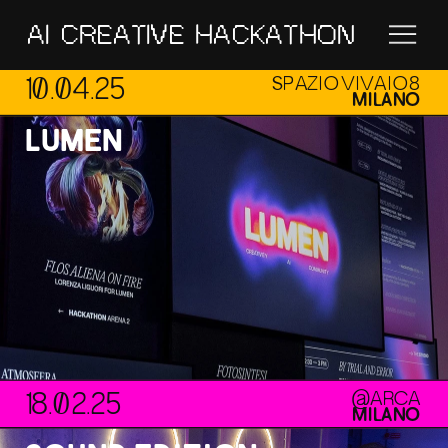
AI CREATIVE HACKATHON
10.04.25
SPAZIO VIVAIO 8
MILANO
LUMEN
18.02.25
@ARCA
MILANO